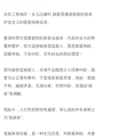
在长三角地区：女儿岀嫁时,娘家需邀请新娘的舅舅
护送女儿到婆家俗称送亲。
娶亲时男方需要新郎的舅舅去接亲，代表对女方的尊
重和爱护。双方选择娘舅迎送新人，寓意家庭和睦、
甜蜜幸福、子孙兴旺、百年好合的美好愿望！
因为娘舅是娘家人，非请不会随意介入琐事纠纷，能
更为公正看待事件。于是很多家庭矛盾，例如：婆媳
不和、妯娌矛盾、兄弟分家、邻里纠纷，皆愿由“娘
舅"来调解。
现如今，人们常把那些有威望、讲公道的年长者称之
为“老娘舅”。
老娘舅蚕丝被，是一种生活态度。对家庭和睦、夫妻